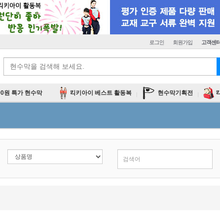
로그인
회원가입
고객센
00원 특가 현수막
킥키아이 베스트 활동복
현수막기획전