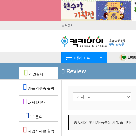
즐겨찾기
카테고리
109
Review
개인결제
카드영수증 출력
서체&시안
1:1문의
총
0
개의 후기가 등록되어 있습니다.
사업자사본 출력