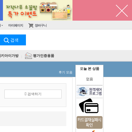
터
마이페이지
장바구니
킥키아이가방
평가인증용품
오늘 본 상품
후기 모음
없음
검색하기