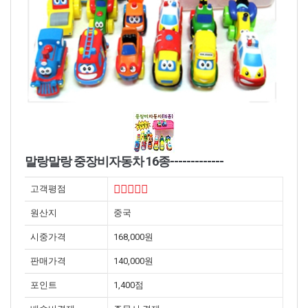
말랑말랑 중장비자동차 16종-------------
고객평점
원산지
중국
시중가격
168,000원
판매가격
140,000원
포인트
1,400점