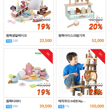
29,000
65,000
19%
20%
원목생일케이크
원목아이스크림가게
23,500
52,000
230
DC
DC
49,000
200,000
19%
25%
원목티파티
매직우드A세트36p…
39,500
150,000
390
1%