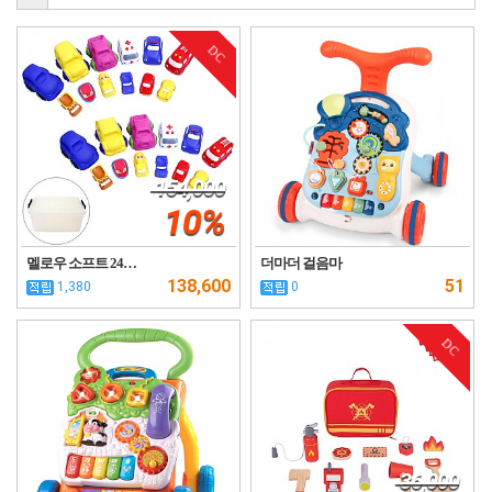
DC
154,000
10%
멜로우 소프트 24…
더마더 걸음마
138,600
51
1,380
0
DC
36,000