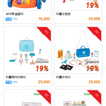
19%
브이텍 걸음마
리틀소방관
76,200
29,000
760
DC
DC
36,000
36,000
19%
19%
리틀헤어드레서
리틀수의사
29,000
29,000
290
DC
DC