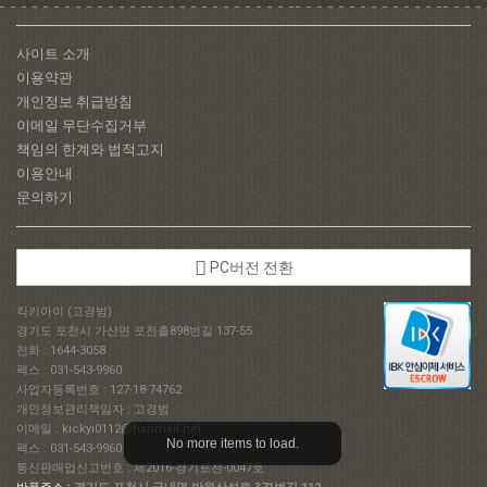
사이트 소개
이용약관
개인정보 취급방침
이메일 무단수집거부
책임의 한계와 법적고지
이용안내
문의하기
PC버전 전환
킥키아이 (고경범)
경기도 포천시 가산면 포천촐898번길 137-55
전화 : 1644-3058
팩스 : 031-543-9960
사업자등록번호 : 127-18-74762
개인정보관리책임자 : 고경범
이메일 : kickyi0112@hanmail.net
팩스 : 031-543-9960
통신판매업신고번호 : 제2016-경기포천-0047호