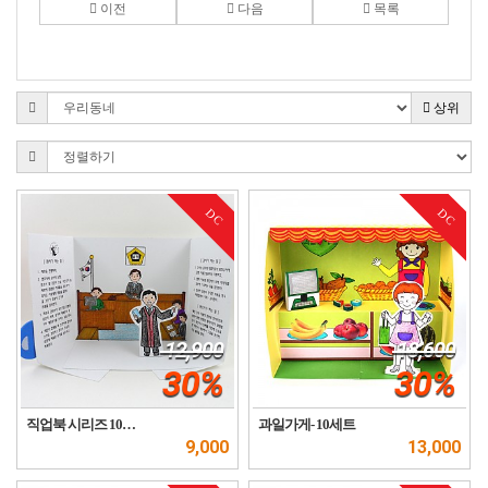
이전
다음
목록
상위
DC
DC
12,900
18,600
30%
30%
직업북 시리즈 10…
과일가게- 10세트
9,000
13,000