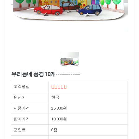
우리동네 풍경 10개-------------
고객평점
원산지
한국
시중가격
25,800원
판매가격
18,000원
포인트
0점