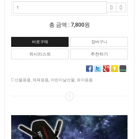
총 금액 :
7,800원
위시리스트
추천하기
선물용품
,
체육용품
,
어린이날선물
,
유아용품