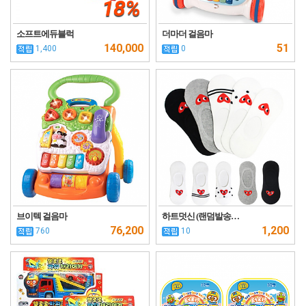
18%
소프트에듀블럭
더마더 걸음마
140,000
51
1,400
0
브이텍 걸음마
하트덧신 (랜덤발송…
76,200
1,200
760
10