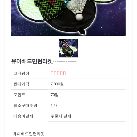
유아배드민턴라켓-------------
고객평점
판매가격
7,800원
포인트
70점
최소구매수량
1 개
배송비결제
주문시 결제
유아배드민턴라켓