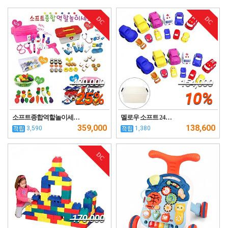
DC
DC
480,000
154,000
25%
10%
소프트종합역할놀이세…
멜로우 소프트 24…
359,000
138,600
3,590
1,380
DC
170,000