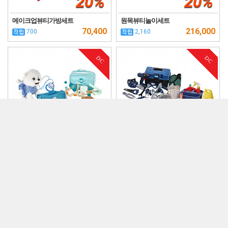
20%
20%
메이크업뷰티가방세트
원목뷰티놀이세트
70,400
216,000
700
2,160
DC
DC
152,000
115,000
20%
20%
반려동물돌보기
집안일돕기
121,600
92,000
1,210
920
DC
DC