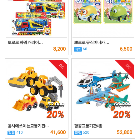
뽀로로 파워 캐리어…
뽀로로 뮤직미니카 …
8,200
6,500
60
DC
DC
52,000
66,000
20%
20%
공사에쓰이는교통기관…
항공교통기관4종
41,600
52,800
410
520